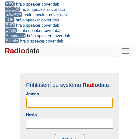
HEY
hrálo
speaker
cover
dab
COLOR
hrálo
speaker
cover
dab
SÁZAVA
hrálo
speaker
cover
dab
JOE
hrálo
speaker
cover
dab
BHR
hrálo
speaker
cover
dab
Ethno
hrálo
speaker
cover
dab
Americana
hrálo
speaker
cover
dab
Simple
hrálo
speaker
cover
dab
Radio
data
Přihlášení do systému
Radio
data
Jméno
Heslo